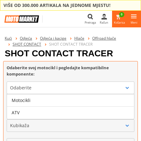
VIŠE OD 300.000 ARTIKALA NA JEDNOME MJESTU!
0
Pretraga
Račun
Košarica
Meni
Pretraga
Kući
Odjeća
Odjeća i kacige
Hlače
Offroad hlače
SHOT CONTACT
SHOT CONTACT TRACER
SHOT CONTACT TRACER
Odaberite svoj motocikl i pogledajte kompatibilne
komponente:
Odaberite
Motocikli
Marka
ATV
Kubikaža