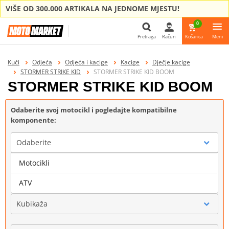
VIŠE OD 300.000 ARTIKALA NA JEDNOME MJESTU!
0
Pretraga
Račun
Košarica
Meni
Pretraga
Kući
Odjeća
Odjeća i kacige
Kacige
Dječje kacige
STORMER STRIKE KID
STORMER STRIKE KID BOOM
STORMER STRIKE KID BOOM
Odaberite svoj motocikl i pogledajte kompatibilne
komponente:
Odaberite
Motocikli
Marka
ATV
Kubikaža