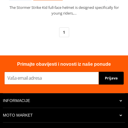
The Stormer Strike Kid full-face helmet is designed specifically for
young riders,…
1
Primajte obavijesti i novosti iz naše ponude
Prijava
INFORMACIJE
MOTO MARKET