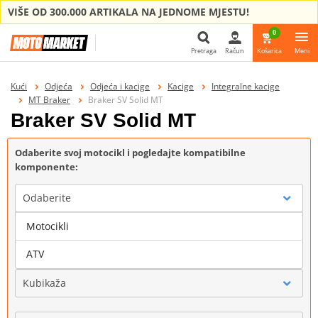
VIŠE OD 300.000 ARTIKALA NA JEDNOME MJESTU!
0
Pretraga
Račun
Košarica
Meni
Pretraga
Kući
Odjeća
Odjeća i kacige
Kacige
Integralne kacige
MT Braker
Braker SV Solid MT
Braker SV Solid MT
Odaberite svoj motocikl i pogledajte kompatibilne
komponente:
Odaberite
Motocikli
Marka
ATV
Kubikaža