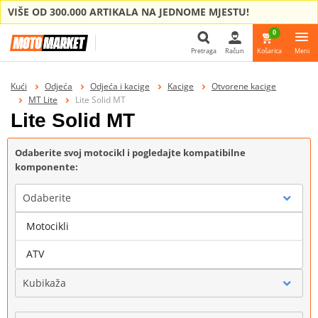
VIŠE OD 300.000 ARTIKALA NA JEDNOME MJESTU!
0
Pretraga
Račun
Košarica
Meni
Pretraga
Kući
Odjeća
Odjeća i kacige
Kacige
Otvorene kacige
MT Lite
Lite Solid MT
Lite Solid MT
Odaberite svoj motocikl i pogledajte kompatibilne
komponente:
Odaberite
Motocikli
Marka
ATV
Kubikaža