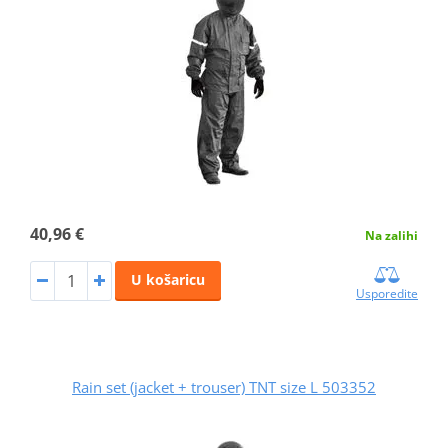
40,96 €
Na zalihi
U košaricu
Usporedite
Rain set (jacket + trouser) TNT size L 503352