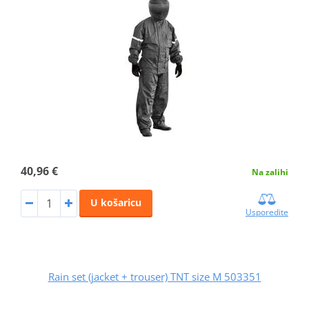
40,96 €
Na zalihi
U košaricu
Usporedite
Rain set (jacket + trouser) TNT size M 503351