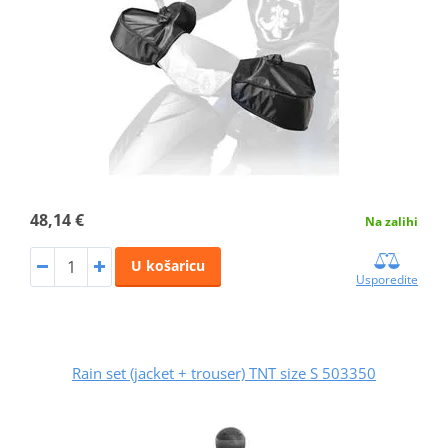
48,14 €
Na zalihi
U košaricu
Usporedite
Rain set (jacket + trouser) TNT size S 503350