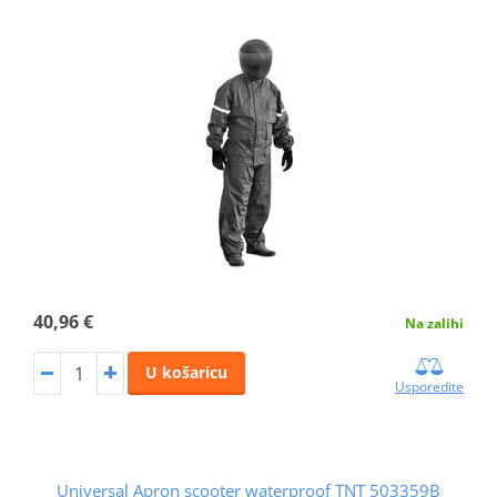
40,96 €
Na zalihi
U košaricu
Usporedite
Universal Apron scooter waterproof TNT 503359B