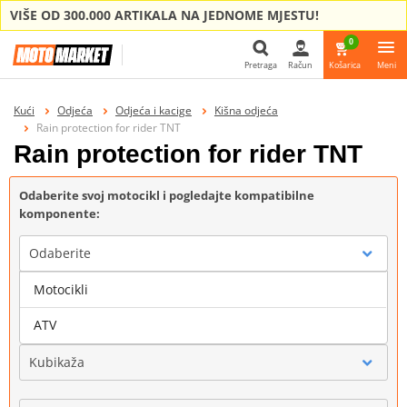
VIŠE OD 300.000 ARTIKALA NA JEDNOME MJESTU!
0
Pretraga
Račun
Košarica
Meni
Pretraga
Kući
Odjeća
Odjeća i kacige
Kišna odjeća
Rain protection for rider TNT
Rain protection for rider TNT
Odaberite svoj motocikl i pogledajte kompatibilne
komponente:
Odaberite
Motocikli
Marka
ATV
Kubikaža