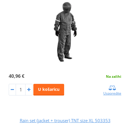
40,96 €
Na zalihi
U košaricu
Usporedite
Rain set (jacket + trouser) TNT size XL 503353