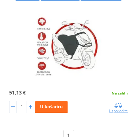
51,13 €
Na zalihi
U košaricu
Usporedite
1