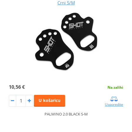
Crni S/M
10,56 €
Na zalihi
U košaricu
Usporedite
PALMINO 2.0 BLACK S-M