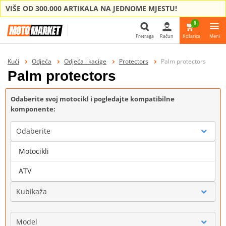
VIŠE OD 300.000 ARTIKALA NA JEDNOME MJESTU!
0
Pretraga
Račun
Košarica
Meni
Pretraga
Kući
Odjeća
Odjeća i kacige
Protectors
Palm protectors
Palm protectors
Odaberite svoj motocikl i pogledajte kompatibilne
komponente:
Odaberite
Motocikli
Marka
ATV
Kubikaža
Model