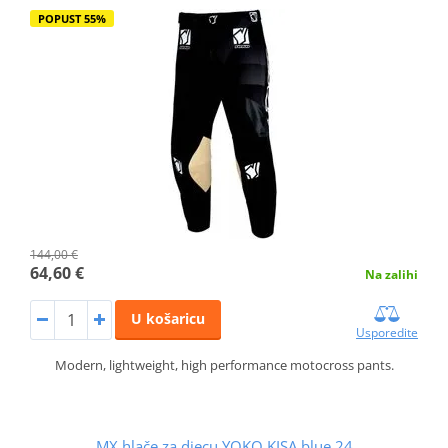
POPUST 55%
144,00 €
64,60 €
Na zalihi
U košaricu
Usporedite
Modern, lightweight, high performance motocross pants.
MX hlače za djecu YOKO KISA blue 24