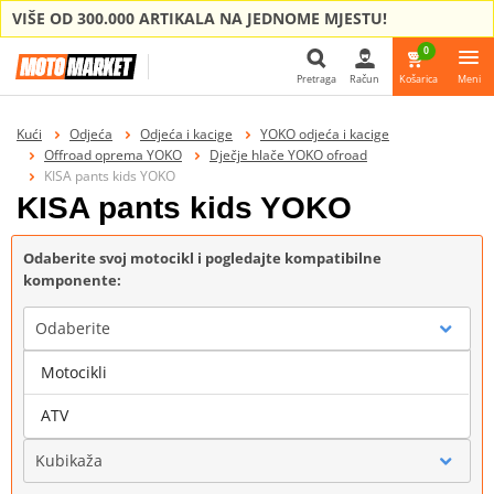
VIŠE OD 300.000 ARTIKALA NA JEDNOME MJESTU!
0
Pretraga
Račun
Košarica
Meni
Pretraga
Kući
Odjeća
Odjeća i kacige
YOKO odjeća i kacige
Offroad oprema YOKO
Dječje hlače YOKO ofroad
KISA pants kids YOKO
KISA pants kids YOKO
Odaberite svoj motocikl i pogledajte kompatibilne
komponente:
Odaberite
Motocikli
Marka
ATV
Kubikaža