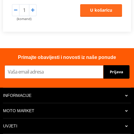
U košaricu
(komand)
Primajte obavijesti i novosti iz naše ponude
Prijava
INFORMACIJE
MOTO MARKET
UVJETI