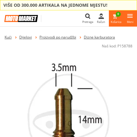
VIŠE OD 300.000 ARTIKALA NA JEDNOME MJESTU!
0
Pretraga
Račun
Košarica
Meni
Pretraga
Kući
Dijelovi
Proizvodi po narudžbi
Dizne karburatora
Naš kod:
P158788