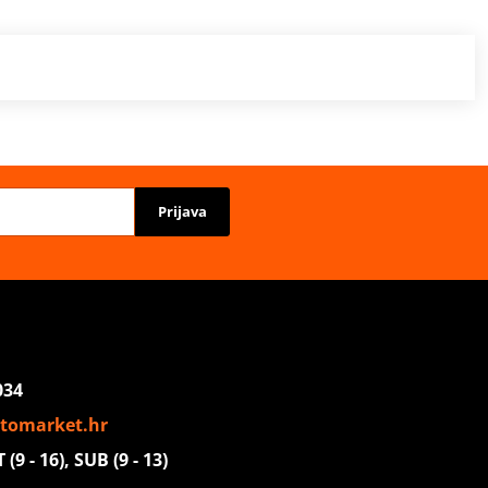
Prijava
034
tomarket.hr
(9 - 16), SUB (9 - 13)