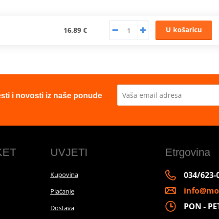
U košaricu
16,89 €
esti i novosti iz naše ponude
KET
UVJETI
Etrgovina
034/623-
Kupovina
info@mo
Plaćanje
PON - PET 
Dostava