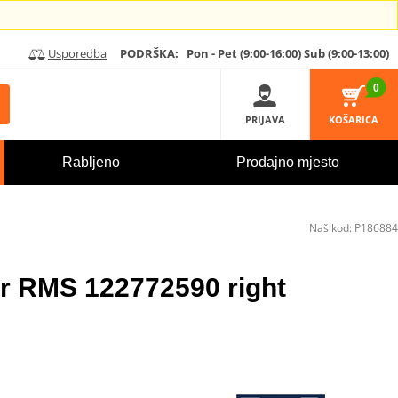
Usporedba
PODRŠKA:
Pon - Pet (9:00-16:00)
Sub (9:00-13:00)
0
PRIJAVA
KOŠARICA
Rabljeno
Prodajno mjesto
Naš kod:
P186884
or RMS 122772590 right