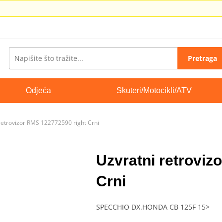
Pretraga
Odjeća
Skuteri/Motocikli/ATV
retrovizor RMS 122772590 right Crni
Uzvratni retroviz
Crni
SPECCHIO DX.HONDA CB 125F 15>