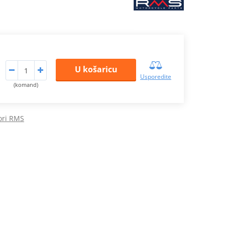
U košaricu
Usporedite
(komand)
ori RMS