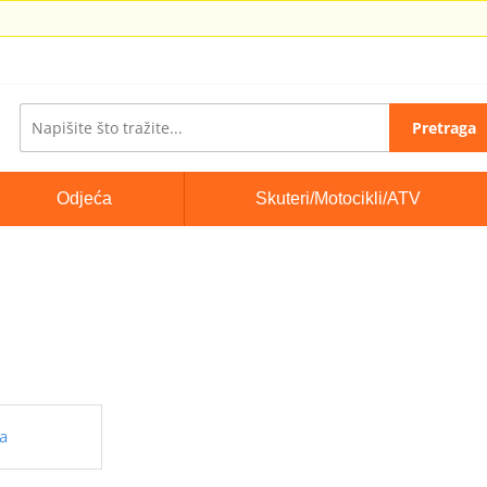
Pretraga
Odjeća
Skuteri/Motocikli/ATV
a