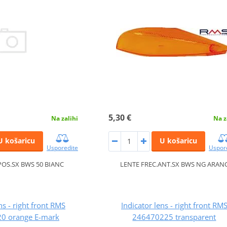
5,30 €
Na zalihi
Na z
U košaricu
U košaricu
Usporedite
Uspor
POS.SX BWS 50 BIANC
LENTE FREC.ANT.SX BWS NG ARAN
ns - right front RMS
Indicator lens - right front RM
0 orange E-mark
246470225 transparent