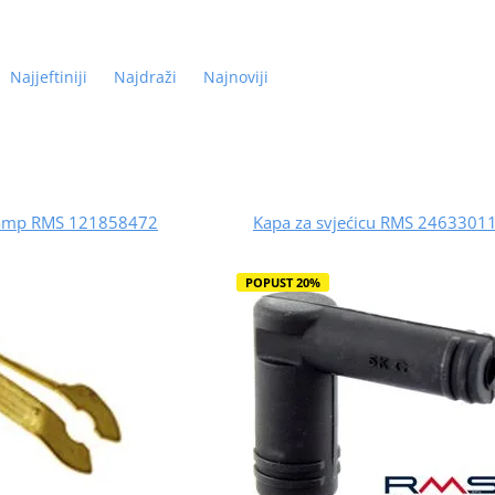
Najjeftiniji
Najdraži
Najnoviji
clamp RMS 121858472
Kapa za svjećicu RMS 2463301
POPUST 20%