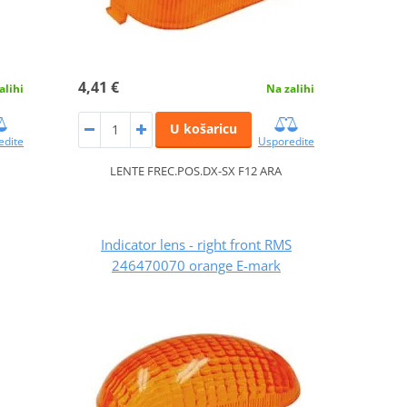
4,41 €
alihi
Na zalihi
U košaricu
edite
Usporedite
LENTE FREC.POS.DX-SX F12 ARA
Indicator lens - right front RMS
246470070 orange E-mark