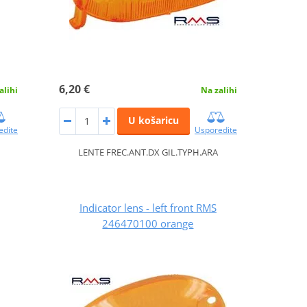
6,20 €
alihi
Na zalihi
U košaricu
edite
Usporedite
LENTE FREC.ANT.DX GIL.TYPH.ARA
Indicator lens - left front RMS
246470100 orange