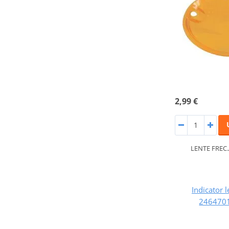
2,99 €
LENTE FREC
Indicator l
2464701