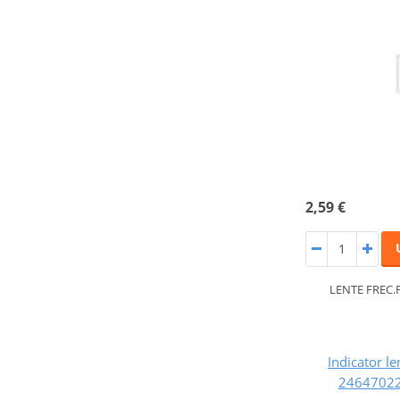
2,59 €
LENTE FREC.
Indicator le
24647022