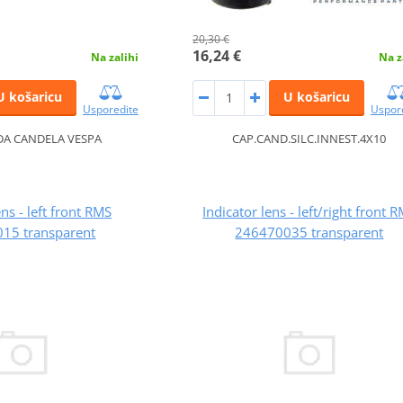
20,30 €
16,24 €
Na zalihi
Na z
U košaricu
U košaricu
Usporedite
Uspor
A CANDELA VESPA
CAP.CAND.SILC.INNEST.4X10
ens - left front RMS
Indicator lens - left/right front 
15 transparent
246470035 transparent