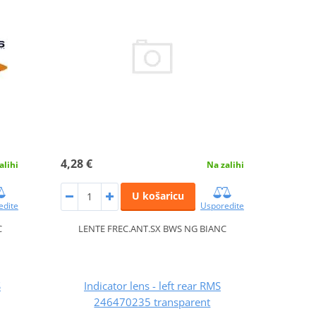
4,28 €
alihi
Na zalihi
U košaricu
edite
Usporedite
C
LENTE FREC.ANT.SX BWS NG BIANC
S
Indicator lens - left rear RMS
246470235 transparent