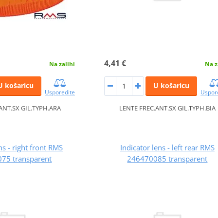
4,41 €
Na zalihi
Na z
U košaricu
U košaricu
Usporedite
Uspor
ANT.SX GIL.TYPH.ARA
LENTE FREC.ANT.SX GIL.TYPH.BIA
ns - right front RMS
Indicator lens - left rear RMS
75 transparent
246470085 transparent