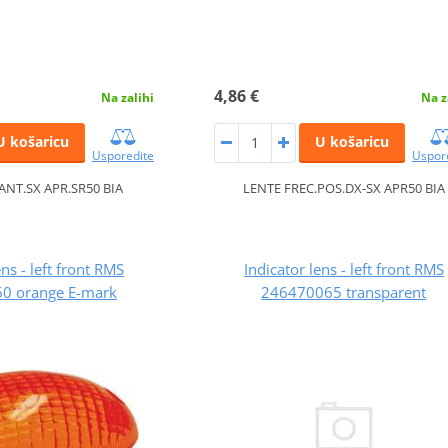
4,86 €
Na zalihi
Na z
U košaricu
U košaricu
Usporedite
Uspor
ANT.SX APR.SR50 BIA
LENTE FREC.POS.DX-SX APR50 BIA
ens - left front RMS
Indicator lens - left front RMS
0 orange E-mark
246470065 transparent