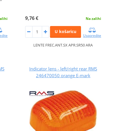
9,76 €
alihi
Na zalihi
U košaricu
edite
Usporedite
LENTE FREC.ANT.SX APR.SR50 ARA
RMS
Indicator lens - left/right rear RMS
246470050 orange E-mark