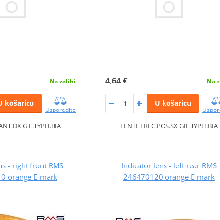
4,64 €
Na zalihi
Na z
U košaricu
U košaricu
Usporedite
Uspor
ANT.DX GIL.TYPH.BIA
LENTE FREC.POS.SX GIL.TYPH.BIA
ns - right front RMS
Indicator lens - left rear RMS
0 orange E-mark
246470120 orange E-mark