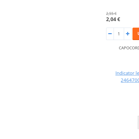
2,55 €
2,04 €
CAPOCORD
Indicator l
2464700