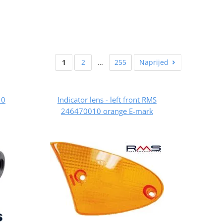
1
2
…
255
Naprijed
10
Indicator lens - left front RMS
246470010 orange E-mark