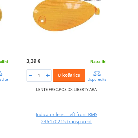
3,39 €
alihi
Na zalihi
U košaricu
edite
Usporedite
LENTE FREC.POS.DX LIBERTY ARA
Indicator lens - left front RMS
246470215 transparent