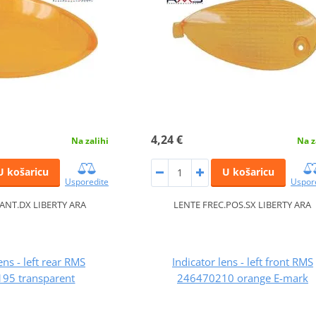
4,24 €
Na zalihi
Na z
U košaricu
U košaricu
Usporedite
Uspor
.ANT.DX LIBERTY ARA
LENTE FREC.POS.SX LIBERTY ARA
ens - left rear RMS
Indicator lens - left front RMS
95 transparent
246470210 orange E-mark