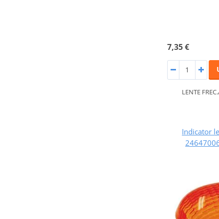
7,35 €
LENTE FREC.
Indicator l
24647006