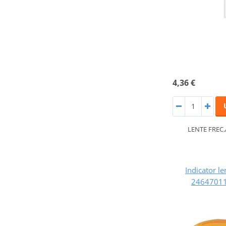
4,36 €
LENTE FREC.
Indicator le
24647011