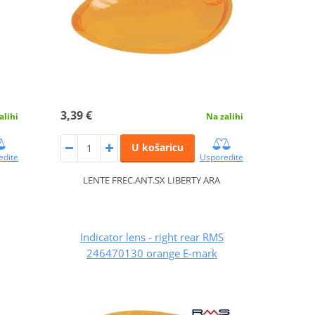
3,39 €
alihi
Na zalihi
U košaricu
edite
Usporedite
LENTE FREC.ANT.SX LIBERTY ARA
Indicator lens - right rear RMS
246470130 orange E-mark