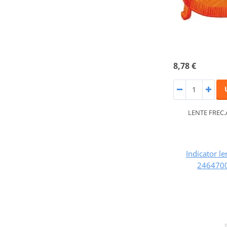
8,78 €
LENTE FREC.
Indicator le
2464700