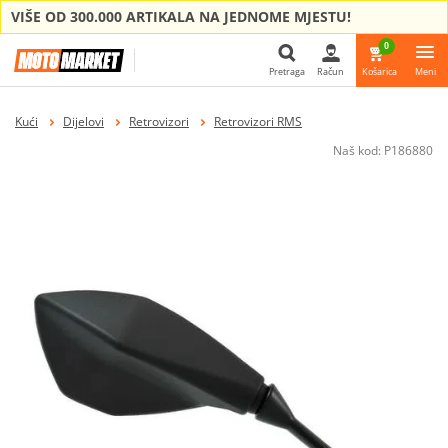
VIŠE OD 300.000 ARTIKALA NA JEDNOME MJESTU!
0
Pretraga
Račun
Košarica
Meni
Pretraga
Kući
Dijelovi
Retrovizori
Retrovizori RMS
Naš kod:
P186880