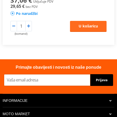
37,06 €
Uključuje PDV
29,65 €
bez PDV
Po narudžbi
U košaricu
(komand)
Primajte obavijesti i novosti iz naše ponude
Prijava
INFORMACIJE
MOTO MARKET