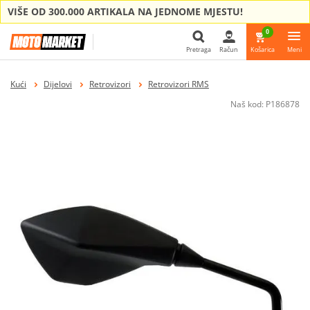
VIŠE OD 300.000 ARTIKALA NA JEDNOME MJESTU!
0
Pretraga
Račun
Košarica
Meni
Pretraga
Kući
Dijelovi
Retrovizori
Retrovizori RMS
Naš kod:
P186878