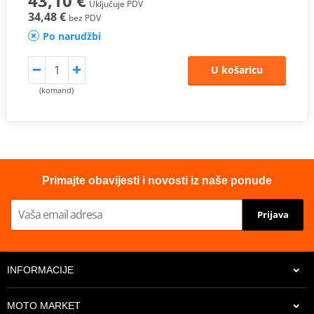
43,10 €
Uključuje PDV
34,48 €
bez PDV
Po narudžbi
U košaricu
(komand)
Primajte obavijesti i novosti iz naše ponude
Prijava
INFORMACIJE
MOTO MARKET