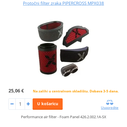
Protočni filter zraka PIPERCROSS MPX038
25,06 €
Na zalihi u centralnom skladištu. Dobava 3-5 dana.
U košaricu
Usporedite
Performance air filter - Foam Panel 426.2.002.1A-SX