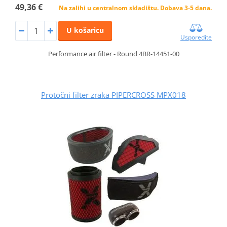
49,36 €
Na zalihi u centralnom skladištu. Dobava 3-5 dana.
U košaricu
Usporedite
Performance air filter - Round 4BR-14451-00
Protočni filter zraka PIPERCROSS MPX018