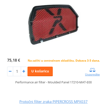
75,18 €
Na zalihi u centralnom skladištu. Dobava 3-5 dana.
U košaricu
Usporedite
Performance air filter - Moulded Panel 17210-MAT-E00
Protočni filter zraka PIPERCROSS MPX037