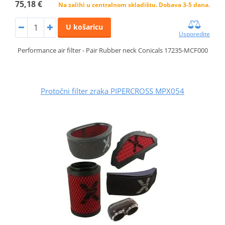
75,18 €
Na zalihi u centralnom skladištu. Dobava 3-5 dana.
U košaricu
Usporedite
Performance air filter - Pair Rubber neck Conicals 17235-MCF000
Protočni filter zraka PIPERCROSS MPX054