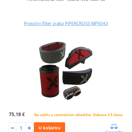
Protočni filter zraka PIPERCROSS MPX043
75,18 €
Na zalihi u centralnom skladištu. Dobava 3-5 dana.
U košaricu
Usporedite