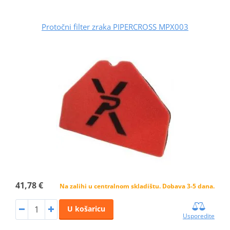
Protočni filter zraka PIPERCROSS MPX003
41,78 €
Na zalihi u centralnom skladištu. Dobava 3-5 dana.
U košaricu
Usporedite