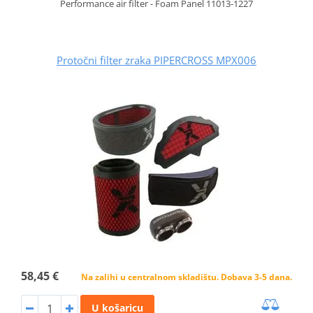
Performance air filter - Foam Panel 11013-1227
Protočni filter zraka PIPERCROSS MPX006
58,45 €
Na zalihi u centralnom skladištu. Dobava 3-5 dana.
U košaricu