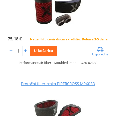
75,18 €
Na zalihi u centralnom skladištu. Dobava 3-5 dana.
U košaricu
Usporedite
Performance air filter - Moulded Panel 13780-02FA0
Protočni filter zraka PIPERCROSS MPX033