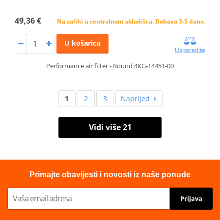
49,36 €
Na zalihi u centralnom skladištu. Dobava 3-5 dana.
U košaricu
Usporedite
Performance air filter - Round 4KG-14451-00
1
2
3
Naprijed
Vidi više 21
Primajte obavijesti i novosti iz naše ponude
Prijava