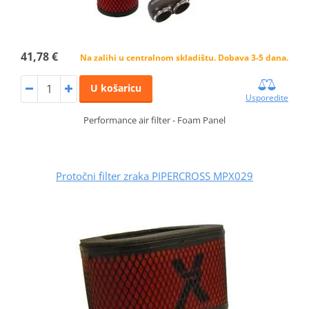
41,78 €
Na zalihi u centralnom skladištu. Dobava 3-5 dana.
U košaricu
Usporedite
Performance air filter - Foam Panel
Protočni filter zraka PIPERCROSS MPX029