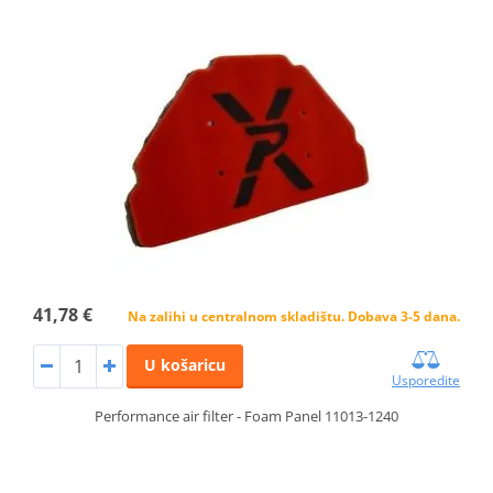
41,78 €
Na zalihi u centralnom skladištu. Dobava 3-5 dana.
U košaricu
Usporedite
Performance air filter - Foam Panel 11013-1240