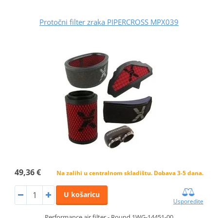
Protočni filter zraka PIPERCROSS MPX039
49,36 €
Na zalihi u centralnom skladištu. Dobava 3-5 dana.
U košaricu
Usporedite
Performance air filter - Round 1WG-14451-00