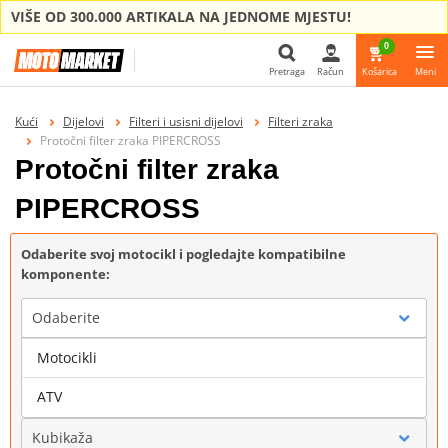
VIŠE OD 300.000 ARTIKALA NA JEDNOME MJESTU!
0
Pretraga
Račun
Košarica
Meni
Pretraga
Kući
Dijelovi
Filteri i usisni dijelovi
Filteri zraka
Protočni filter zraka PIPERCROSS
Protočni filter zraka
PIPERCROSS
Odaberite svoj motocikl i pogledajte kompatibilne
komponente:
Odaberite
Motocikli
Marka
ATV
Kubikaža