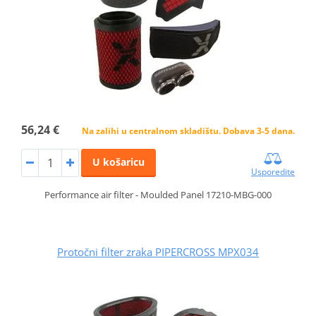
56,24 €
Na zalihi u centralnom skladištu. Dobava 3-5 dana.
U košaricu
Usporedite
Performance air filter - Moulded Panel 17210-MBG-000
Protočni filter zraka PIPERCROSS MPX034