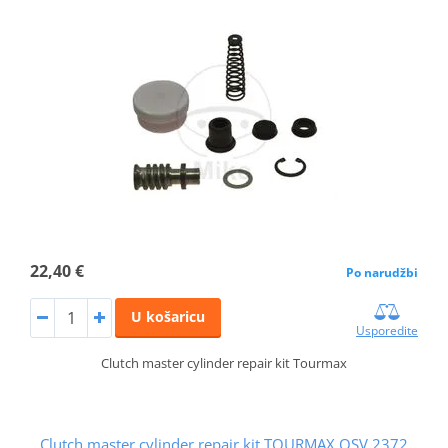
22,40 €
Po narudžbi
U košaricu
Usporedite
Clutch master cylinder repair kit Tourmax
Clutch master cylinder repair kit TOURMAX OSV 2372