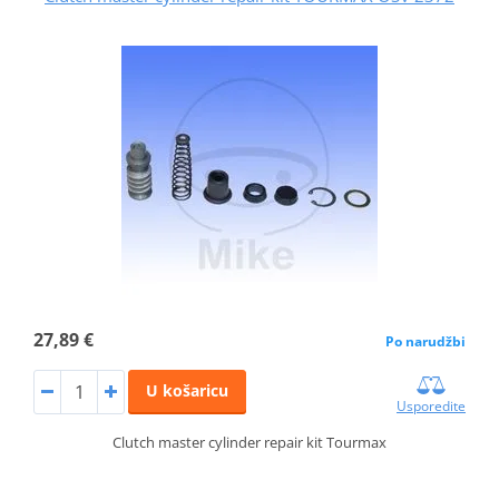
27,89 €
Po narudžbi
U košaricu
Usporedite
Clutch master cylinder repair kit Tourmax