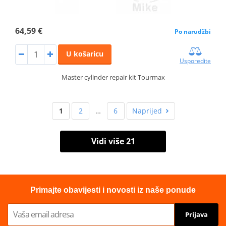
64,59 €
Po narudžbi
U košaricu
Usporedite
Master cylinder repair kit Tourmax
1
2
…
6
Naprijed
Vidi više 21
Primajte obavijesti i novosti iz naše ponude
Prijava