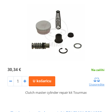
30,34 €
Na zalihi
U košaricu
Usporedite
Clutch master cylinder repair kit Tourmax