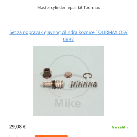
Master cylinder repair kit Tourmax
Set za popravak glavnog cilindra kocnice TOURMAX OSV
0897
29,08 €
Na zalihi