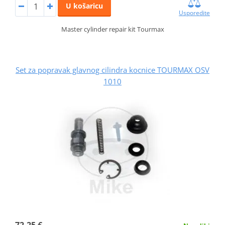
U košaricu
Usporedite
Master cylinder repair kit Tourmax
Set za popravak glavnog cilindra kocnice TOURMAX OSV
1010
72,25 €