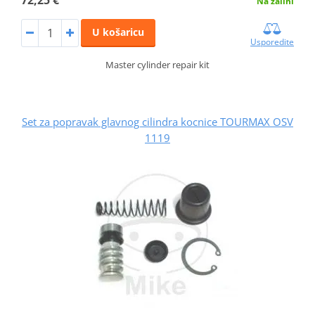
Na zalihi
U košaricu
Usporedite
Master cylinder repair kit
Set za popravak glavnog cilindra kocnice TOURMAX OSV
1119