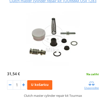
Clutch master cylinder repair kit TOURMAX OSV 1283
31,54 €
Na zalihi
U košaricu
Usporedite
Clutch master cylinder repair kit Tourmax