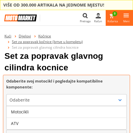
VIŠE OD 300.000 ARTIKALA NA JEDNOME MJESTU!
0
Pretraga
Račun
Košarica
Meni
Pretraga
Kući
Dijelovi
Kočnice
Set za popravak kočnice (brtve u kompletu)
Set za popravak glavnog cilindra kocnice
Set za popravak glavnog
cilindra kocnice
Odaberite svoj motocikl i pogledajte kompatibilne
komponente:
Odaberite
Motocikli
Marka
ATV