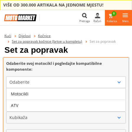
VIŠE OD 300.000 ARTIKALA NA JEDNOME MJESTU!
0
Pretraga
Račun
Košarica
Meni
Pretraga
Kući
Dijelovi
Kočnice
Set za popravak kočnice (brtve u kompletu)
Set za popravak
Set za popravak
Odaberite svoj motocikl i pogledajte kompatibilne
komponente:
Odaberite
Motocikli
Marka
ATV
Kubikaža