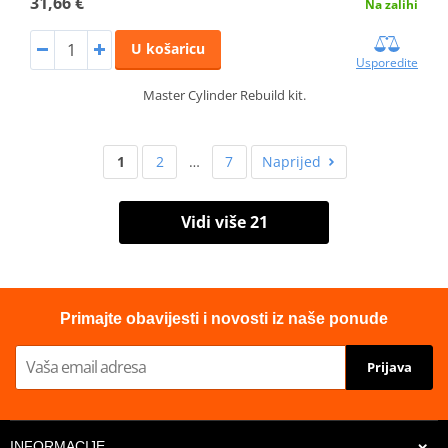
31,66 €
Na zalihi
U košaricu
Usporedite
Master Cylinder Rebuild kit.
1
2
…
7
Naprijed
Vidi više 21
Primajte obavijesti i novosti iz naše ponude
Prijava
INFORMACIJE