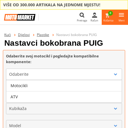
VIŠE OD 300.000 ARTIKALA NA JEDNOME MJESTU!
0
Pretraga
Račun
Košarica
Meni
Pretraga
Kući
Dijelovi
Plastike
Nastavci bokobrana PUIG
Nastavci bokobrana PUIG
Odaberite svoj motocikl i pogledajte kompatibilne
komponente:
Odaberite
Motocikli
Marka
ATV
Kubikaža
Model