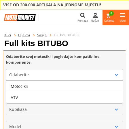
VIŠE OD 300.000 ARTIKALA NA JEDNOME MJESTU!
0
Pretraga
Račun
Košarica
Meni
Pretraga
Kući
Dijelovi
Šasija
Full kits BITUBO
Full kits BITUBO
Odaberite svoj motocikl i pogledajte kompatibilne
komponente:
Odaberite
Motocikli
Marka
ATV
Kubikaža
Model