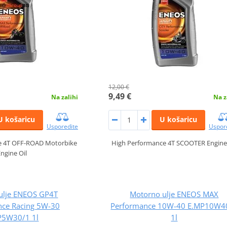
12,00 €
9,49 €
Na zalihi
Na z
U košaricu
U košaricu
Usporedite
Uspor
e 4T OFF-ROAD Motorbike
High Performance 4T SCOOTER Engine 
Engine Oil
ulje ENEOS GP4T
Motorno ulje ENEOS MAX
nce Racing 5W-30
Performance 10W-40 E.MP10W4
P5W30/1 1l
1l