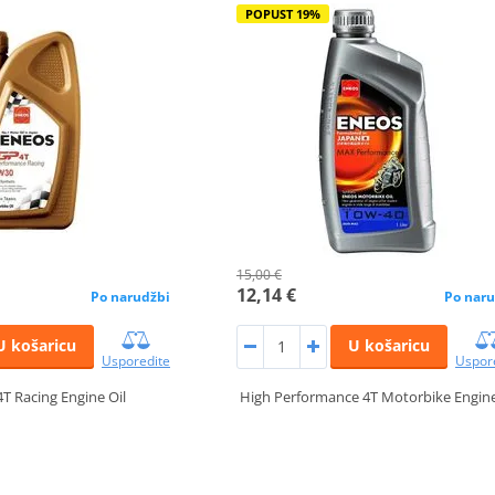
POPUST 19%
15,00 €
12,14 €
Po narudžbi
Po naru
U košaricu
U košaricu
Usporedite
Uspor
T Racing Engine Oil
High Performance 4T Motorbike Engine