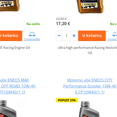
22,00 €
17,20 €
Na zalihi
Na z
U košaricu
U košaricu
Usporedite
Uspor
T Racing Engine Oil
Ultra high performance Racing Motor
Oil
 ulje ENEOS MAX
Motorno ulje ENEOS CITY
e OFF ROAD 10W-40
Performance Scooter 10W-40
FF10W40/1 1l
E.CP10W40/1 1l
POPUST 21%