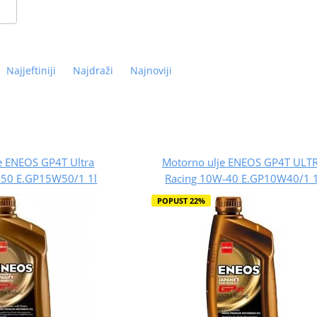
Najjeftiniji
Najdraži
Najnoviji
e ENEOS GP4T Ultra
Motorno ulje ENEOS GP4T ULT
50 E.GP15W50/1 1l
Racing 10W-40 E.GP10W40/1 1
POPUST 22%