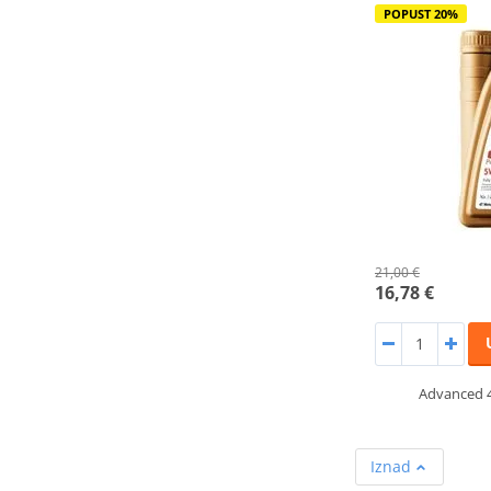
POPUST 20%
21,00 €
16,78 €
Advanced 4
Iznad