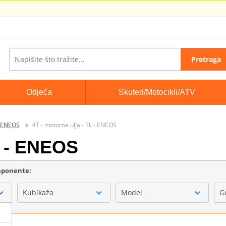
Pretraga
Odjeća
Skuteri/Motocikli/ATV
a ENEOS
4T - motorna ulja - 1L - ENEOS
L - ENEOS
omponente:
Kubikaža
Model
G