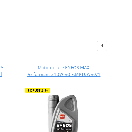
1
RA
Motorno ulje ENEOS MAX
l
Performance 10W-30 E.MP10W30/1
1l
POPUST 21%