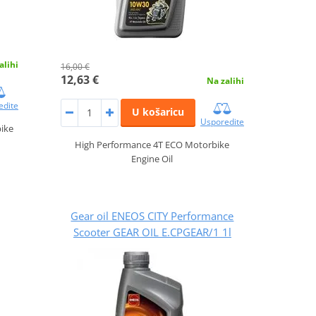
alihi
16,00 €
12,63 €
Na zalihi
edite
U košaricu
Usporedite
bike
High Performance 4T ECO Motorbike
Engine Oil
Gear oil ENEOS CITY Performance
Scooter GEAR OIL E.CPGEAR/1 1l