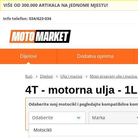
VIŠE OD 300.000 ARTIKALA NA JEDNOME MJESTU!
Info telefon: 034/623-034
Dijelovi
Dodatna oprema
Kući
Dijelovi
Ulja i maziva
Moto program ulja i maziv
4T - motorna ulja - 1
Odaberite svoj motocikl i pogledajte kompatibilne k
Odaberite
Marka
Motocikli