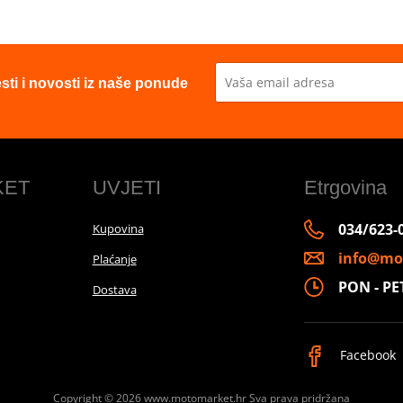
esti i novosti iz naše ponude
KET
UVJETI
Etrgovina
034/623-
Kupovina
info@mo
Plaćanje
PON - PET 
Dostava
Facebook
Copyright © 2026 www.motomarket.hr
Sva prava pridržana