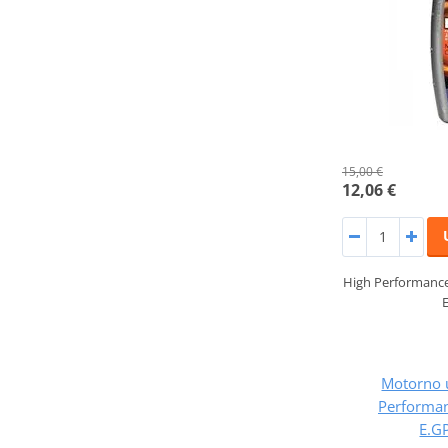
15,00 €
12,06 €
High Performanc
Motorno 
Performa
E.G