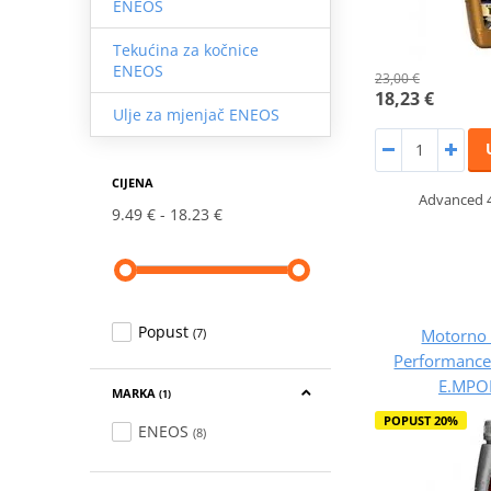
ENEOS
Tekućina za kočnice
ENEOS
23,00 €
18,23 €
Ulje za mjenjač ENEOS
CIJENA
Advanced 4
9.49 €
18.23 €
Popust
Motorno
(7)
Performanc
E.MPO
MARKA
(1)
POPUST 20%
ENEOS
(8)