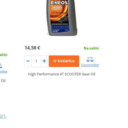
14,58 €
Na zalihi
alihi
U košaricu
Usporedite
edite
High Performance 4T SCOOTER Gear Oil
Oil
0/1