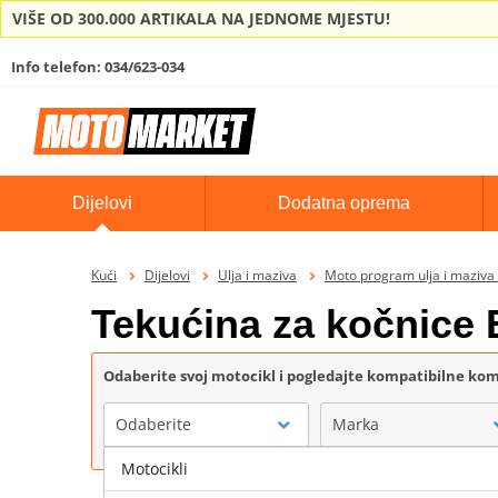
VIŠE OD 300.000 ARTIKALA NA JEDNOME MJESTU!
Info telefon: 034/623-034
Dijelovi
Dodatna oprema
Kući
Dijelovi
Ulja i maziva
Moto program ulja i maziv
Tekućina za kočnice
Odaberite svoj motocikl i pogledajte kompatibilne k
Odaberite
Marka
Motocikli