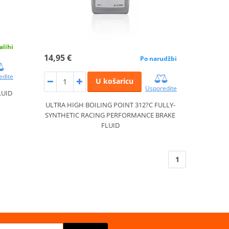
alihi
14,95 €
Po narudžbi
edite
U košaricu
Usporedite
LUID
ULTRA HIGH BOILING POINT 312?C FULLY-
SYNTHETIC RACING PERFORMANCE BRAKE
FLUID
1