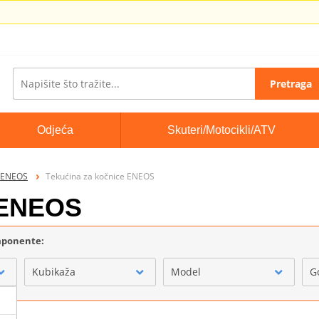
Pretraga
Odjeća
Skuteri/Motocikli/ATV
a ENEOS
Tekućina za kočnice ENEOS
 ENEOS
omponente:
Kubikaža
Model
G