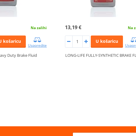
13,19 €
Na zalihi
Na z
U košaricu
U košaricu
Usporedite
Uspor
avy Duty Brake Fluid
LONG-LIFE FULLY-SYNTHETIC BRAKE F