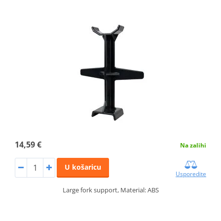
14,59 €
Na zalihi
U košaricu
Usporedite
Large fork support, Material: ABS