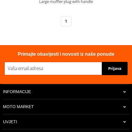
Large muffler plug with handle
1
Primajte obavijesti i novosti iz naše ponude
Prijava
INFORMACIJE
MOTO MARKET
UVJETI