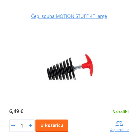
Čep ispuha MOTION STUFF 4T large
6,49 €
Na zalihi
U košaricu
Usporedite