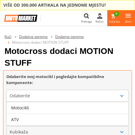
VIŠE OD 300.000 ARTIKALA NA JEDNOME MJESTU!
0
Pretraga
Račun
Košarica
Meni
Pretraga
Kući
Dodatna oprema
Dodatna oprema
Motocross dodaci MOTION STUFF
Motocross dodaci MOTION
STUFF
Odaberite svoj motocikl i pogledajte kompatibilne
komponente:
Odaberite
Motocikli
Marka
ATV
Kubikaža