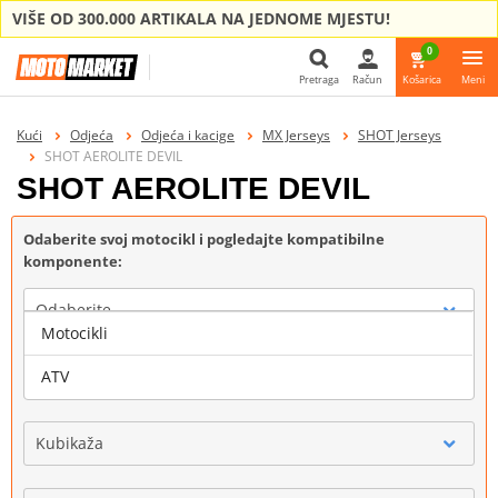
VIŠE OD 300.000 ARTIKALA NA JEDNOME MJESTU!
0
Pretraga
Račun
Košarica
Meni
Pretraga
Kući
Odjeća
Odjeća i kacige
MX Jerseys
SHOT Jerseys
SHOT AEROLITE DEVIL
SHOT AEROLITE DEVIL
Odaberite svoj motocikl i pogledajte kompatibilne
komponente:
Odaberite
Motocikli
Marka
ATV
Kubikaža