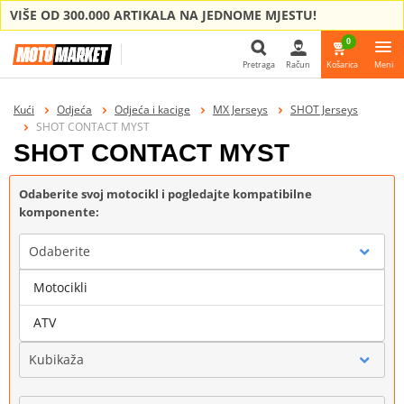
VIŠE OD 300.000 ARTIKALA NA JEDNOME MJESTU!
0
Pretraga
Račun
Košarica
Meni
Pretraga
Kući
Odjeća
Odjeća i kacige
MX Jerseys
SHOT Jerseys
SHOT CONTACT MYST
SHOT CONTACT MYST
Odaberite svoj motocikl i pogledajte kompatibilne
komponente:
Odaberite
Motocikli
Marka
ATV
Kubikaža