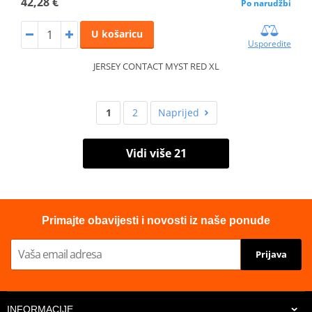
42,28 €
Po narudžbi
U košaricu
Usporedite
JERSEY CONTACT MYST RED XL
1
2
Naprijed
Vidi više 21
Primajte obavijesti i novosti iz naše ponude
Prijava
INFORMACIJE