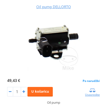
Oil pump DELLORTO
49,43 €
Po narudžbi
U košaricu
Usporedite
Oil pump