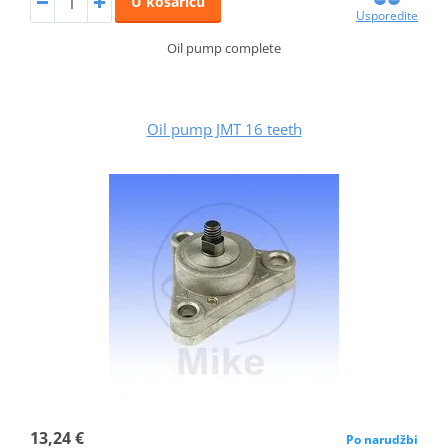
U košaricu
Usporedite
Oil pump complete
Oil pump JMT 16 teeth
13,24 €
Po narudžbi