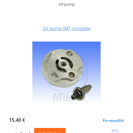
Oil pump
Oil pump JMT complete
15,40 €
Po narudžbi