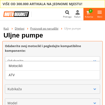
VIŠE OD 300.000 ARTIKALA NA JEDNOME MJESTU!
0
Pretraga
Račun
Košarica
Meni
Pretraga
Kući
Dijelovi
Proizvodi po narudžbi
Uljne pumpe
Uljne pumpe
Odaberite svoj motocikl i pogledajte kompatibilne
komponente:
Odaberite
Motocikli
Marka
ATV
Kubikaža
Model