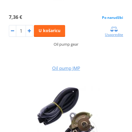
7,36 €
Po narudžbi
U košaricu
Usporedite
Oil pump gear
Oil pump JMP