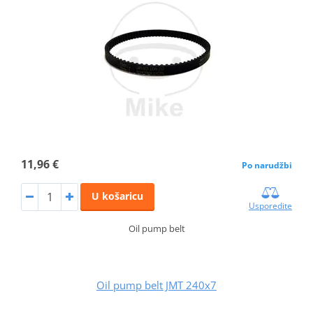
11,96 €
Po narudžbi
U košaricu
Usporedite
Oil pump belt
Oil pump belt JMT 240x7