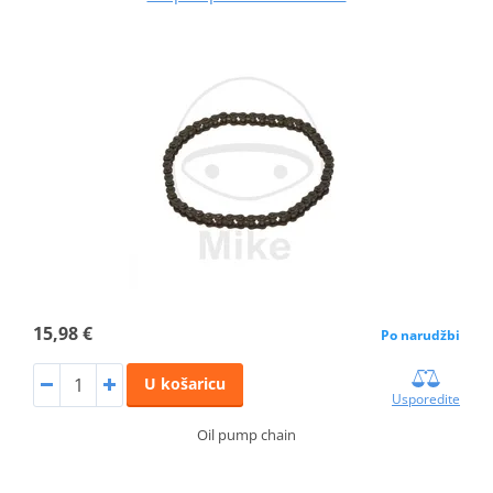
15,98 €
Po narudžbi
U košaricu
Usporedite
Oil pump chain