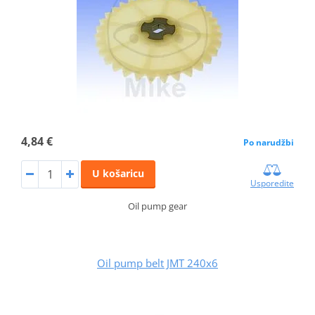
4,84 €
Po narudžbi
U košaricu
Usporedite
Oil pump gear
Oil pump belt JMT 240x6