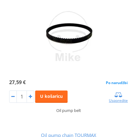
27,59 €
Po narudžbi
U košaricu
Usporedite
Oil pump belt
Oil pump chain TOURMAX