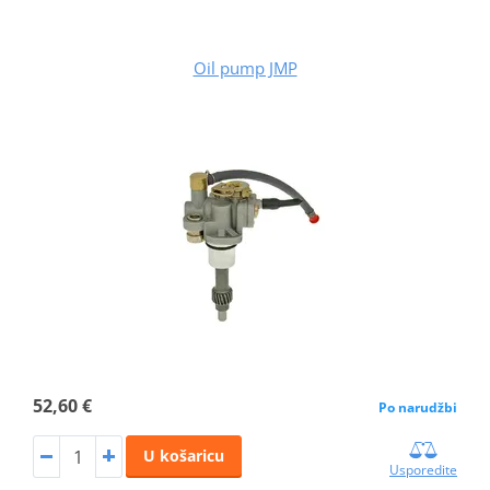
Oil pump JMP
52,60 €
Po narudžbi
U košaricu
Usporedite