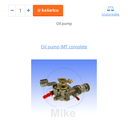
U košaricu
Usporedite
Oil pump
Oil pump JMT complete