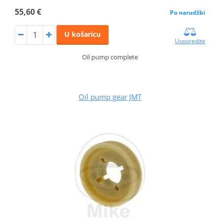
55,60 €
Po narudžbi
U košaricu
Usporedite
Oil pump complete
Oil pump gear JMT