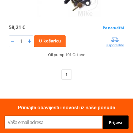
58,21 €
Po narudžbi
U košaricu
Usporedite
Oil pump 101 Octane
1
Primajte obavijesti i novosti iz naše ponude
Prijava