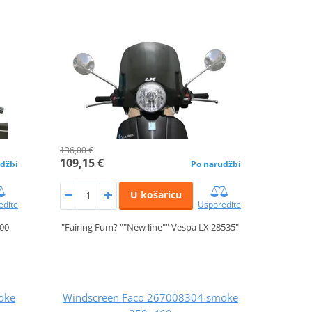
136,00 €
109,15 €
džbi
Po narudžbi
U košaricu
edite
Usporedite
200
"Fairing Fum? ""New line"" Vespa LX 28535"
oke
Windscreen Faco 267008304 smoke