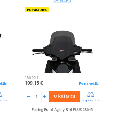
350x460
POPUST 20%
136,00 €
109,15 €
džbi
Po narudžbi
U košaricu
edite
Usporedite
Fairing Fum? Agility R16 PLUS 28645