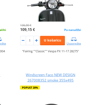
136,00 €
109,15 €
alihi
Po narudžbi
U košaricu
edite
Usporedite
2004
"Fairing ""Classic"" Vespa PX 11-17 28275"
N
Windscreen Faco NEW DESIGN
267008352 smoke 355x495
POPUST 20%