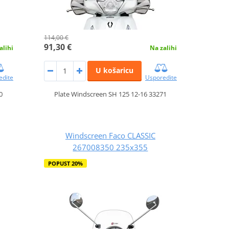
114,00 €
91,30 €
alihi
Na zalihi
U košaricu
edite
Usporedite
0
Plate Windscreen SH 125 12-16 33271
Windscreen Faco CLASSIC
267008350 235x355
POPUST 20%