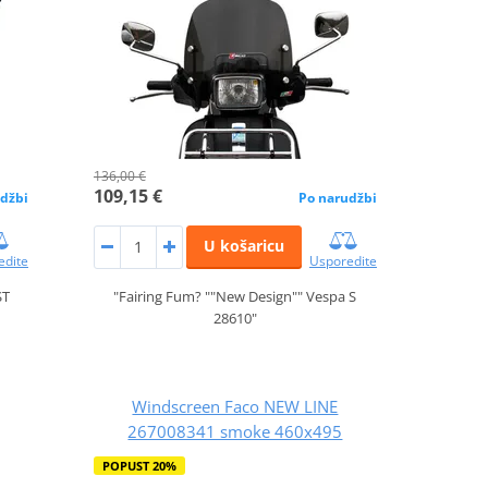
136,00 €
109,15 €
džbi
Po narudžbi
U košaricu
edite
Usporedite
ST
"Fairing Fum? ""New Design"" Vespa S
28610"
Windscreen Faco NEW LINE
267008341 smoke 460x495
POPUST 20%