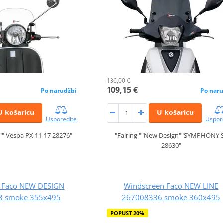
136,00 €
109,15 €
Po narudžbi
Po naru
U košaricu
U košaricu
Usporedite
Uspor
ic"" Vespa PX 11-17 28276"
"Fairing ""New Design""SYMPHONY 
28630"
 Faco NEW DESIGN
Windscreen Faco NEW LINE
3 smoke 355x495
267008336 smoke 360x495
POPUST 20%