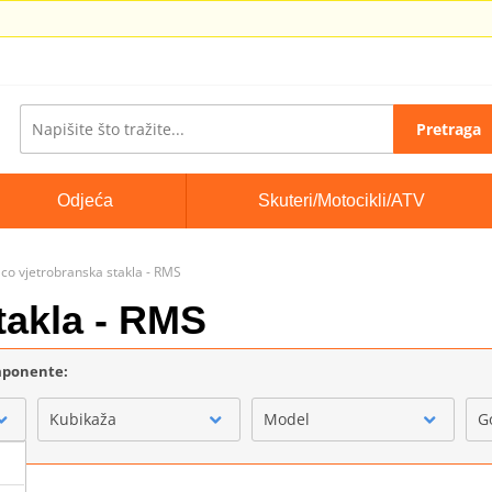
Pretraga
Odjeća
Skuteri/Motocikli/ATV
co vjetrobranska stakla - RMS
takla - RMS
omponente:
Kubikaža
Model
G