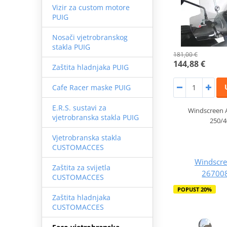
Vizir za custom motore
PUIG
Nosači vjetrobranskog
stakla PUIG
181,00 €
144,88 €
Zaštita hladnjaka PUIG
Cafe Racer maske PUIG
E.R.S. sustavi za
Windscreen A
vjetrobranska stakla PUIG
250/4
Vjetrobranska stakla
CUSTOMACCES
Windscre
Zaštita za svijetla
26700
CUSTOMACCES
POPUST 20%
Zaštita hladnjaka
CUSTOMACCES