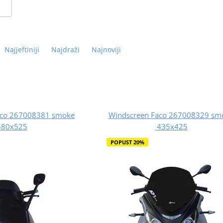
Najjeftiniji
Najdraži
Najnoviji
aco 267008381 smoke
Windscreen Faco 267008329 sm
580x525
435x425
POPUST 20%