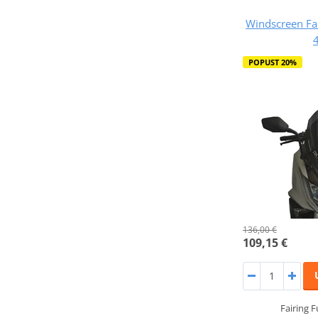
Windscreen F
POPUST 20%
136,00 €
109,15 €
Fairing 