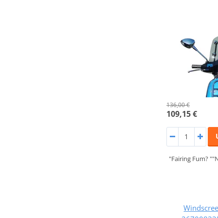
136,00 €
109,15 €
"Fairing Fum? ""
Windscre