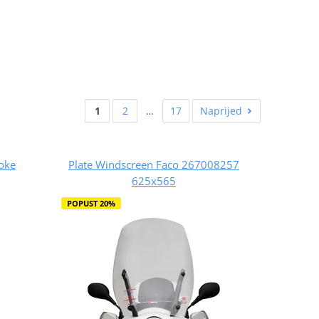
1
2
…
17
Naprijed
oke
Plate Windscreen Faco 267008257
625x565
POPUST 20%