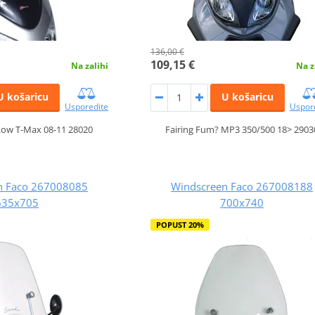
136,00 €
109,15 €
Na zalihi
Na z
U košaricu
U košaricu
Usporedite
Uspor
Low T-Max 08-11 28020
Fairing Fum? MP3 350/500 18> 2903
n Faco 267008085
Windscreen Faco 267008188
635x705
700x740
POPUST 20%