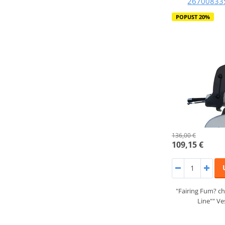
26700833
POPUST 20%
136,00 €
109,15 €
"Fairing Fum? c
Line"" V