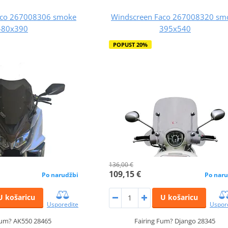
aco 267008306 smoke
Windscreen Faco 267008320 sm
480x390
395x540
POPUST 20%
136,00 €
109,15 €
Po narudžbi
Po naru
U košaricu
U košaricu
Usporedite
Uspor
Fum? AK550 28465
Fairing Fum? Django 28345