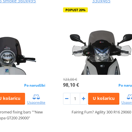
5 smoke 360x495
330x465
POPUST 20%
123,00 €
98,10 €
Po narudžbi
Po naru
U košaricu
U košaricu
Usporedite
Uspor
hromed fixing bars ""New
Fairing Fum? Agility 300 R16 29060
espa GT200 29000"