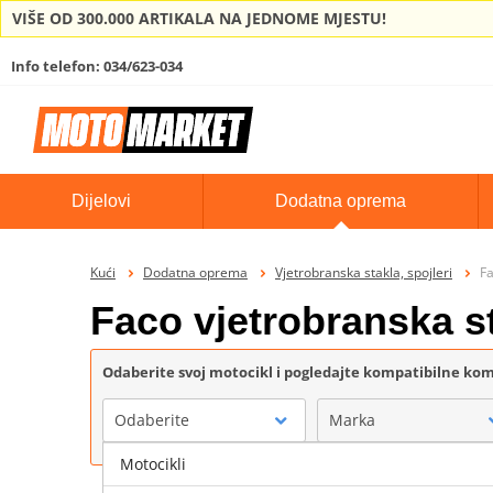
VIŠE OD 300.000 ARTIKALA NA JEDNOME MJESTU!
Info telefon: 034/623-034
Dijelovi
Dodatna oprema
Kući
Dodatna oprema
Vjetrobranska stakla, spojleri
Fa
Faco vjetrobranska s
Odaberite svoj motocikl i pogledajte kompatibilne k
Odaberite
Marka
Motocikli