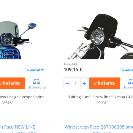
136,00 €
109,15 €
Po narudžbi
Po naru
U košaricu
U košaricu
Usporedite
Uspor
New Design""Vespa Sprint
"Fairing Fum? ""New line"" Vespa GT
28615"
29001"
en Faco NEW LINE
Windscreen Faco 267008305 sm