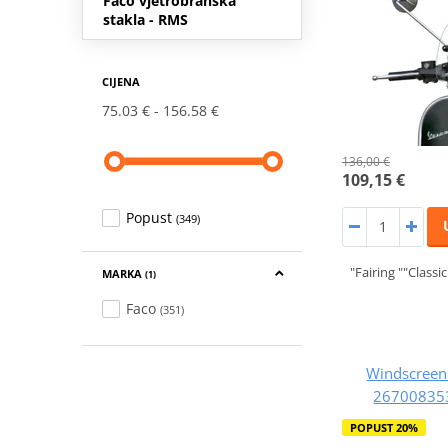
Faco vjetrobranska
stakla - RMS
CIJENA
75.03 €
156.58 €
136,00 €
109,15 €
Popust
(349)
"Fairing ""Class
MARKA
(1)
Faco
(351)
Windscreen
26700835
POPUST 20%