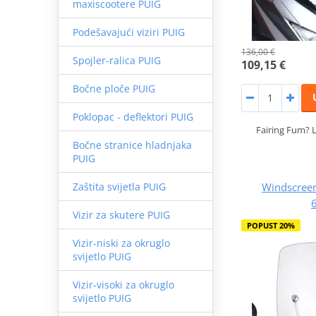
maxiscootere PUIG
Podešavajući viziri PUIG
136,00 €
Spojler-ralica PUIG
109,15 €
Bočne ploče PUIG
Poklopac - deflektori PUIG
Fairing Fum? 
Bočne stranice hladnjaka
PUIG
Windscree
Zaštita svijetla PUIG
Vizir za skutere PUIG
POPUST 20%
Vizir-niski za okruglo
svijetlo PUIG
Vizir-visoki za okruglo
svijetlo PUIG