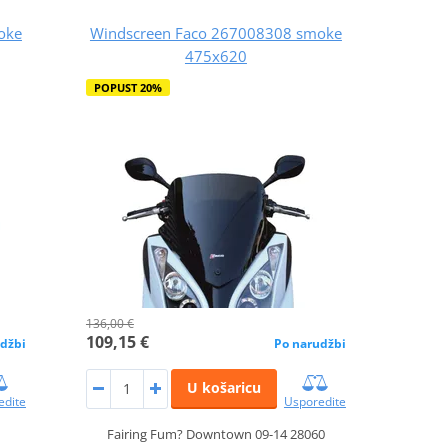
oke
Windscreen Faco 267008308 smoke
475x620
POPUST 20%
136,00 €
109,15 €
džbi
Po narudžbi
U košaricu
edite
Usporedite
Fairing Fum? Downtown 09-14 28060