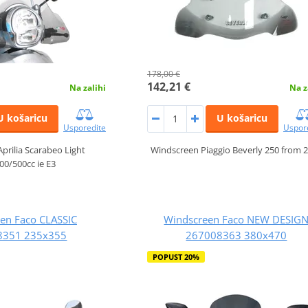
178,00 €
142,21 €
Na zalihi
Na z
U košaricu
U košaricu
Usporedite
Uspor
prilia Scarabeo Light
Windscreen Piaggio Beverly 250 from 
00/500cc ie E3
en Faco CLASSIC
Windscreen Faco NEW DESIG
8351 235x355
267008363 380x470
POPUST 20%