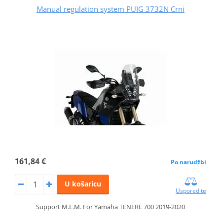
Manual regulation system PUIG 3732N Crni
161,84 €
Po narudžbi
U košaricu
Usporedite
Support M.E.M. For Yamaha TENERE 700 2019-2020