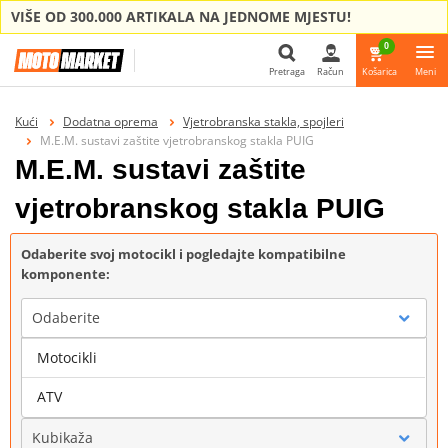
VIŠE OD 300.000 ARTIKALA NA JEDNOME MJESTU!
0
Pretraga
Račun
Košarica
Meni
Pretraga
Kući
Dodatna oprema
Vjetrobranska stakla, spojleri
M.E.M. sustavi zaštite vjetrobranskog stakla PUIG
M.E.M. sustavi zaštite
vjetrobranskog stakla PUIG
Odaberite svoj motocikl i pogledajte kompatibilne
komponente:
Odaberite
Motocikli
Marka
ATV
Kubikaža