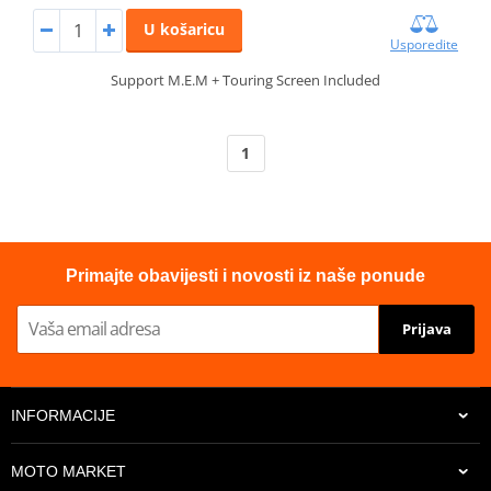
U košaricu
Usporedite
Support M.E.M + Touring Screen Included
1
Primajte obavijesti i novosti iz naše ponude
Prijava
INFORMACIJE
MOTO MARKET