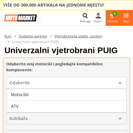
VIŠE OD 300.000 ARTIKALA NA JEDNOME MJESTU!
0
Pretraga
Račun
Košarica
Meni
Pretraga
Kući
Dodatna oprema
Vjetrobranska stakla, spojleri
Univerzalni vjetrobrani PUIG
Univerzalni vjetrobrani PUIG
Odaberite svoj motocikl i pogledajte kompatibilne
komponente:
Odaberite
Motocikli
Marka
ATV
Kubikaža