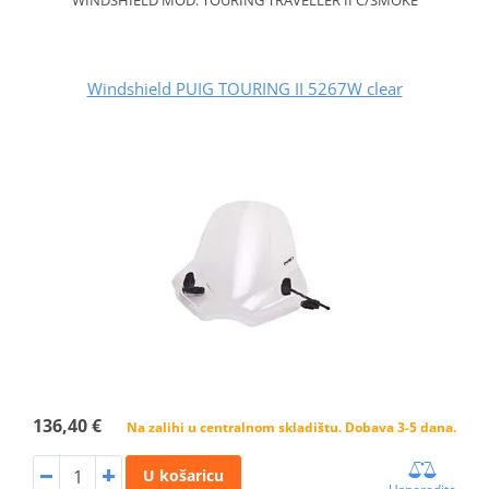
Windshield PUIG TOURING II 5267W clear
136,40 €
Na zalihi u centralnom skladištu. Dobava 3-5 dana.
U košaricu