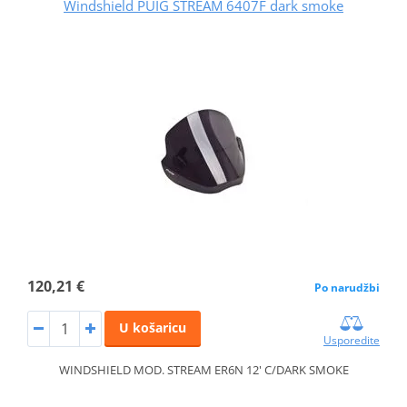
Windshield PUIG STREAM 6407F dark smoke
120,21 €
Po narudžbi
U košaricu
Usporedite
WINDSHIELD MOD. STREAM ER6N 12' C/DARK SMOKE