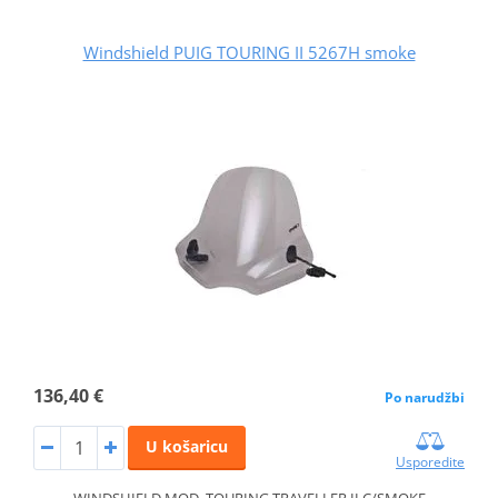
Windshield PUIG TOURING II 5267H smoke
136,40 €
Po narudžbi
U košaricu
Usporedite
WINDSHIELD MOD. TOURING TRAVELLER II C/SMOKE