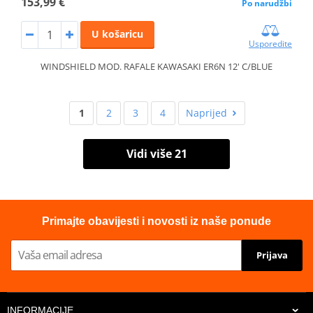
153,99 €
Po narudžbi
U košaricu
Usporedite
WINDSHIELD MOD. RAFALE KAWASAKI ER6N 12' C/BLUE
1
2
3
4
Naprijed
Vidi više 21
Primajte obavijesti i novosti iz naše ponude
Prijava
INFORMACIJE